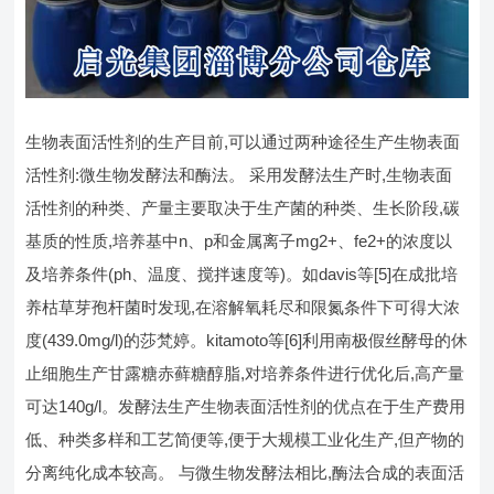
生物表面活性剂的生产目前,可以通过两种途径生产生物表面
活性剂:微生物发酵法和酶法。 采用发酵法生产时,生物表面
活性剂的种类、产量主要取决于生产菌的种类、生长阶段,碳
基质的性质,培养基中n、p和金属离子mg2+、fe2+的浓度以
及培养条件(ph、温度、搅拌速度等)。如davis等[5]在成批培
养枯草芽孢杆菌时发现,在溶解氧耗尽和限氮条件下可得大浓
度(439.0mg/l)的莎梵婷。kitamoto等[6]利用南极假丝酵母的休
止细胞生产甘露糖赤藓糖醇脂,对培养条件进行优化后,高产量
可达140g/l。发酵法生产生物表面活性剂的优点在于生产费用
低、种类多样和工艺简便等,便于大规模工业化生产,但产物的
分离纯化成本较高。 与微生物发酵法相比,酶法合成的表面活