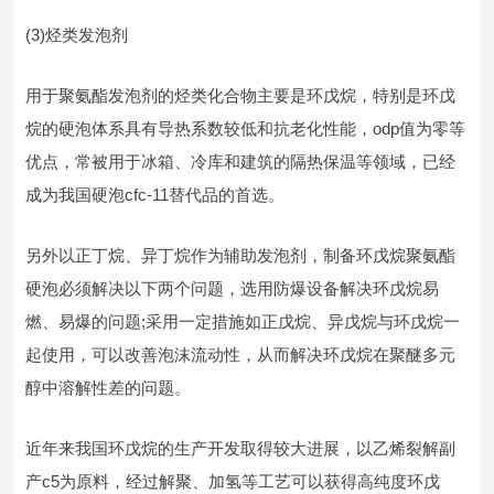
(3)烃类发泡剂
用于聚氨酯发泡剂的烃类化合物主要是环戊烷，特别是环戊
烷的硬泡体系具有导热系数较低和抗老化性能，odp值为零等
优点，常被用于冰箱、冷库和建筑的隔热保温等领域，已经
成为我国硬泡cfc-11替代品的首选。
另外以正丁烷、异丁烷作为辅助发泡剂，制备环戊烷聚氨酯
硬泡必须解决以下两个问题，选用防爆设备解决环戊烷易
燃、易爆的问题;采用一定措施如正戊烷、异戊烷与环戊烷一
起使用，可以改善泡沫流动性，从而解决环戊烷在聚醚多元
醇中溶解性差的问题。
近年来我国环戊烷的生产开发取得较大进展，以乙烯裂解副
产c5为原料，经过解聚、加氢等工艺可以获得高纯度环戊