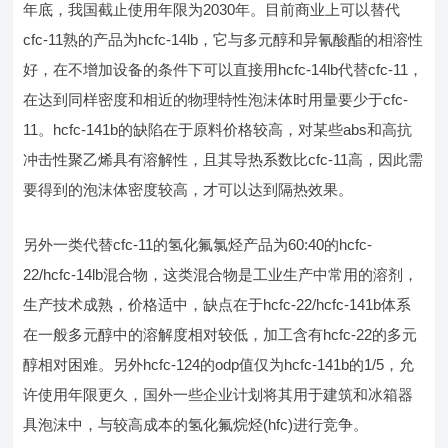
年底，我国截止使用年限为2030年。目前商业上可以替代
cfc-11熟的产品为hcfc-14lb，它与多元醇和异氰酸酯的相溶性
好，在不增加设备的条件下可以直接用hcfc-14lb代替cfc-11，
在达到同样密度和相近的物理特性泡沫体时用量要少于cfc-
11。hcfc-141b的缺陷在于原料价格较高，对某些abs和高抗
冲击性聚乙烯具有溶解性，且其导热系数比cfc-11高，因此需
要得到的泡沫体密度较高，才可以达到隔热效果。
另外一类代替cfc-11的氢化氟氯烃产品为60:40的hcfc-
22/hcfc-14lb混合物，这类混合物是工业生产中常用的溶剂，
生产技术成熟，价格适中，缺点在于hcfc-22/hcfc-141b体系
在一般多元醇中的溶解度相对较低，加工含有hcfc-22的多元
醇相对困难。另外hcfc-124的odp值仅为hcfc-141b的1/5，允
许使用年限更久，国外一些企业计划将其用于建筑和冰箱器
具泡沫中，与较高成本的氢化氟烷烃(hfc)进行竞争。