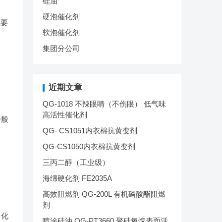
硅油
硬泡催化剂
主要
软泡催化剂
集团分公司
近期文章
QG-1018 不辣眼睛（不伤眼） 低气味
高活性催化剂
一般
QG- CS1051内衣棉抗黄变剂
QG-CS1050内衣棉抗黄变剂
三丙二醇（工业级）
海绵硬化剂 FE2035A
高效阻燃剂 QG-200L 有机磷酸酯阻燃
剂
、化
喷涂硅油 QG-PT3660 聚硅氧烷表面活