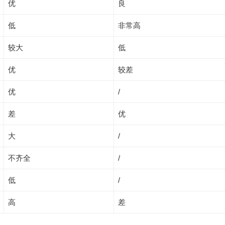
优
良
低
非常高
较大
低
优
较差
优
/
差
优
大
/
不齐全
/
低
/
高
差