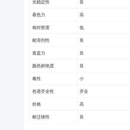
光稳定性
良
着色力
高
相对密度
低
耐溶剂性
良
遮盖力
良
颜色鲜艳度
良
毒性
小
色谱齐全性
齐全
价格
高
耐迁移性
良