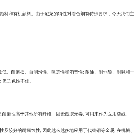
颜料和有机颜料。由于尼龙的特性对着色剂有特殊要求，今天我们
数低、耐磨损、自润滑性、吸震性和消音性; 耐油、耐弱酸、耐碱和
; 但染色性不佳。
是耐磨性高于其他所有纤维。因聚酰胺无毒, 可用来作为医用缝线。
及较好的耐腐蚀性, 因此越来越多地应用于代替铜等金属, 在机械