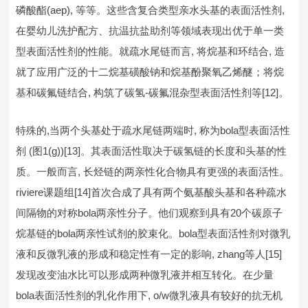
磷酸酯(aep), 等等。这些含复合类型亲水头基的表面活性剂,
在婴幼儿洗护配方、抗温抗盐助剂等领域表现出优于单一类
型表面活性剂的性能。就疏水尾链而言, 将烷基和环结合, 造
就了应用广泛的十二烷基磺酸钠和烷基酚聚氧乙烯醚；将烷
基和碳氟链结合, 构筑了碳氢-碳氟混杂型表面活性剂等[12]。
特殊的,当两个头基处于疏水尾链两端时, 称为bola型表面活性
剂 (图1(g))[13]。其表面活性取决于碳氢链的长度和头基的性
质。一般而言, 长烃链的两亲性化合物具有更强的表面活性。
riviere课题组[14]首次合成了具有两个氨基酸头基和各种疏水
间隔物的对称bola两亲性分子。他们观察到具有20个碳原子
烷基链的bola两亲性试剂的胶束化。bola型表面活性剂对微乳
液和反微乳液的形成和稳定性有一定的影响, zhang等人[15]
发现改变油水比可以形成两种微乳液并相互转化。在少量
bola表面活性剂的乳化作用下, o/w微乳液具有较好的抗无机