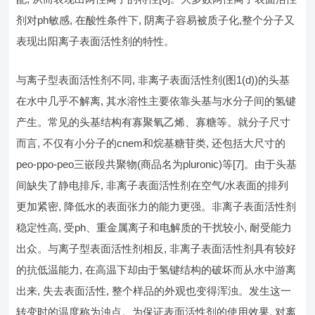
剂对ph敏感, 在酸性条件下, 阴离子容易被质子化,整个分子又
表现出阳离子表面活性剂的特性。
与离子型表面活性剂不同, 非离子表面活性剂(图1(d))的头基
在水中几乎不解离, 其水溶性主要依靠头基与水分子间的氢键
产生。常见的头基结构有寡聚氧乙烯、寡糖等。就分子尺寸
而言, 不仅有小分子的cnem和烷基糖苷类, 还包括大尺寸的
peo-ppo-peo三嵌段共聚物(商品名为pluronic)等[7]。由于头基
间缺失了静电排斥, 非离子表面活性剂在空气/水表面的排列
更加紧密, 降低水的表面张力的能力更强。非离子表面活性剂
稳定性高, 受ph、重金属离子和电解质的干扰较小, 耐受能力
出众。与离子型表面活性剂相反, 非离子表面活性剂具有较好
的抗低温能力, 在高温下却由于氢键结构的破坏而从水中游离
出来, 失去表面活性, 整个样品的外观也变得浑浊。发生这一
转变时的温度称为浊点。为保证表面活性剂的使用效果, 对离