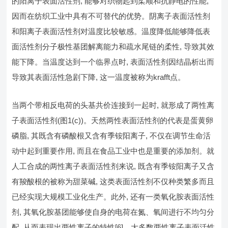
的阳离子表面活性剂, 能够对织物起到柔顺和抗静电的性能,
因而在纺织工业中具有不可替代的优势。阴离子表面活性剂
和阳离子表面活性剂对温度比较敏感。温度降低能够降低表
面活性剂分子极性基团解离能力和疏水尾链的柔性, 导致其效
能下降。当温度达到一个临界点时, 表面活性剂因结晶析出而
导致其表面活性急剧下降, 这一温度被称为krafft点。
当两个带相反电荷的头基共价连接到一起时, 就形成了两性离
子表面活性剂(图1(c))。天然两性表面活性剂的代表是蛋黄卵
磷脂, 其既含有磷酸根又含有季铵阳离子, 不仅在调节生命活
动中起到重要作用, 而且在食品工业中也是重要的添加剂。就
人工合成的两性离子表面活性剂来说, 既含有季铵阳离子又含
有羧酸根的被称为甜菜碱, 这类表面活性剂不仅种类繁多而且
已经实现大规模工业化生产。此外, 还有一类氧化胺表面活性
剂, 其氧化胺基团能够使自身的电荷在氮、氧间进行不均匀分
配, 从而表现出两性离子的特性[6]。大多数两性离子表面活性