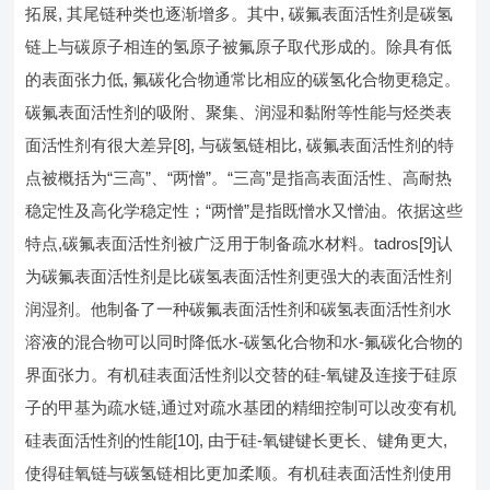
拓展, 其尾链种类也逐渐增多。其中, 碳氟表面活性剂是碳氢
链上与碳原子相连的氢原子被氟原子取代形成的。除具有低
的表面张力低, 氟碳化合物通常比相应的碳氢化合物更稳定。
碳氟表面活性剂的吸附、聚集、润湿和黏附等性能与烃类表
面活性剂有很大差异[8], 与碳氢链相比, 碳氟表面活性剂的特
点被概括为“三高”、“两憎”。“三高”是指高表面活性、高耐热
稳定性及高化学稳定性；“两憎”是指既憎水又憎油。依据这些
特点,碳氟表面活性剂被广泛用于制备疏水材料。tadros[9]认
为碳氟表面活性剂是比碳氢表面活性剂更强大的表面活性剂
润湿剂。他制备了一种碳氟表面活性剂和碳氢表面活性剂水
溶液的混合物可以同时降低水-碳氢化合物和水-氟碳化合物的
界面张力。有机硅表面活性剂以交替的硅-氧键及连接于硅原
子的甲基为疏水链,通过对疏水基团的精细控制可以改变有机
硅表面活性剂的性能[10], 由于硅-氧键键长更长、键角更大,
使得硅氧链与碳氢链相比更加柔顺。有机硅表面活性剂使用