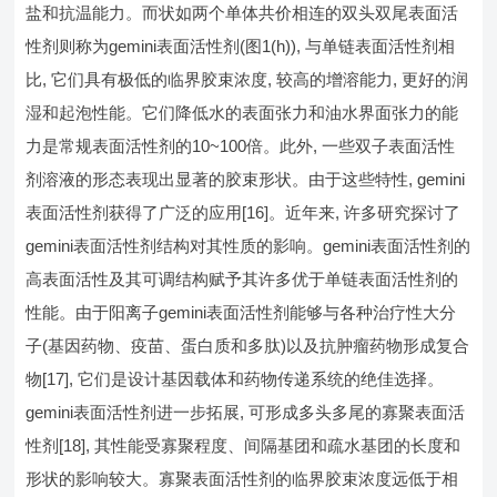
盐和抗温能力。而状如两个单体共价相连的双头双尾表面活
性剂则称为gemini表面活性剂(图1(h)), 与单链表面活性剂相
比, 它们具有极低的临界胶束浓度, 较高的增溶能力, 更好的润
湿和起泡性能。它们降低水的表面张力和油水界面张力的能
力是常规表面活性剂的10~100倍。此外, 一些双子表面活性
剂溶液的形态表现出显著的胶束形状。由于这些特性, gemini
表面活性剂获得了广泛的应用[16]。近年来, 许多研究探讨了
gemini表面活性剂结构对其性质的影响。gemini表面活性剂的
高表面活性及其可调结构赋予其许多优于单链表面活性剂的
性能。由于阳离子gemini表面活性剂能够与各种治疗性大分
子(基因药物、疫苗、蛋白质和多肽)以及抗肿瘤药物形成复合
物[17], 它们是设计基因载体和药物传递系统的绝佳选择。
gemini表面活性剂进一步拓展, 可形成多头多尾的寡聚表面活
性剂[18], 其性能受寡聚程度、间隔基团和疏水基团的长度和
形状的影响较大。寡聚表面活性剂的临界胶束浓度远低于相