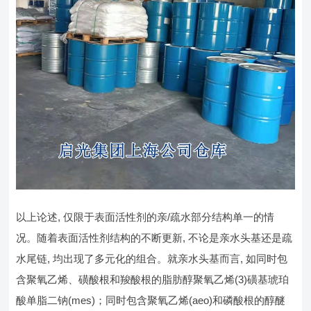
以上论述, 仅限于表面活性剂的亲/疏水部分结构单一的情
况。随着表面活性剂结构的不断更新, 不论是亲水头基还是疏
水尾链, 均出现了多元化的组合。就亲水头基而言, 如同时包
含聚氧乙烯、磺酸根和羧酸根的脂肪醇聚氧乙烯(3)磺基琥珀
酸单脂二钠(mes)；同时包含聚氧乙烯(aeo)和磷酸根的醇醚