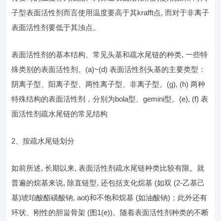
子型表面活性剂而言使用温度要高于其krafft点, 而对于非离子
表面活性剂要低于其浊点。
表面活性剂的基本结构、常见头基和疏水尾链的种类, 一些特
殊类别的表面活性剂。(a)~(d) 表面活性剂头基的主要类型：
阴离子型、阳离子型、两性离子型、非离子型。(g), (h) 两种
特殊结构的表面活性剂，分别为bola型、gemini型。(e), (f) 表
面活性剂疏水尾链的常见结构
2、按疏水尾链划分
如前所述, 长期以来, 表面活性剂疏水尾链种类比较有限。就
普遍的烷基来说, 除直链型, 还包括支化烷基 (如双 (2-乙基己
基)琥珀酸酯磺酸钠, aot)和不饱和烷基 (如油酸钠)；此外还有
环状、刚性的胆甾骨架 (图1(e))。随着表面活性剂种类的不断