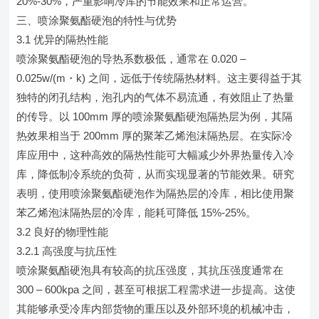
20%-30%，严重影响冷库的节能效果和正常运营。
三、喷涂聚氨酯硬泡的特性与优势
3.1 优异的隔热性能
喷涂聚氨酯硬泡的导热系数极低，通常在 0.020 –
0.025w/(m・k) 之间，远低于传统隔热材料。这主要得益于其
独特的闭孔结构，泡孔内的气体不易流通，有效阻止了热量
的传导。以 100mm 厚的喷涂聚氨酯硬泡隔热层为例，其隔
热效果相当于 200mm 厚的聚苯乙烯泡沫隔热层。在实际冷
库应用中，这种高效的隔热性能可大幅减少外界热量传入冷
库，降低制冷系统的负荷，从而实现显著的节能效果。研究
表明，使用喷涂聚氨酯硬泡作为隔热层的冷库，相比使用聚
苯乙烯泡沫隔热层的冷库，能耗可降低 15%-25%。
3.2 良好的物理性能
3.2.1 高强度与抗压性
喷涂聚氨酯硬泡具有较高的抗压强度，其抗压强度通常在
300 – 600kpa 之间，甚至可根据工程需求进一步提高。这使
其能够承受冷库内部货物的重压以及外部环境的机械冲击，