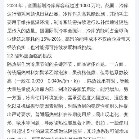
2023 年，全国新增冷库库容就超过 1000 万吨。然而，冷库
运行能耗问题也日益凸显。冷库作为高耗能设施，其能耗主
要用于维持低温环境，制冷系统需持续运行以补偿通过隔热
层传入的热量。据国际制冷学会统计，冷库的能耗占全球商
业建筑总能耗的 15%-20%，高昂的能耗成本不仅给企业带来
经济负担，也对能源可持续发展构成挑战。
2.2 隔热层面临的挑战
隔热层作为冷库节能的关键环节，面临诸多难题。一方面，
传统隔热材料如聚苯乙烯泡沫，虽价格低廉，但导热系数较
高（一般在 0.030 – 0.040w/(m・k)），隔热效果有限，导致
大量热量侵入冷库内部，制冷设备频繁启动，能耗增加。另
一方面，冷库使用环境复杂，需承受温度大幅波动、湿度变
化以及机械振动等因素影响，对隔热层的稳定性和耐久性提
出严苛要求。普通隔热材料在长期使用后，易出现老化、变
形、吸水等问题，导致隔热性能显著下降。例如，一些使用
年限超过 5 年的聚苯乙烯泡沫隔热层，其导热系数可能增加