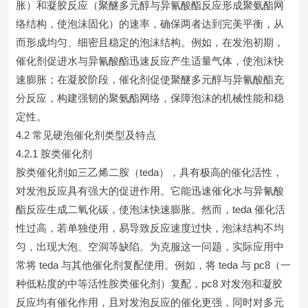
胀）和凝胶反应（聚醚多元醇与异氰酸酯反应形成聚氨酯网
络结构，使泡沫固化）的速率，确保两者达到完美平衡，从
而形成均匀、细密且稳定的泡沫结构。例如，在发泡初期，
催化剂促进水与异氰酸酯迅速反应产生适量气体，使泡沫快
速膨胀；在凝胶阶段，催化剂促使聚醚多元醇与异氰酸酯充
分反应，构建强韧的聚氨酯网络，保障泡沫的机械性能和稳
定性。
4.2 常见硬泡催化剂类型及特点
4.2.1 胺类催化剂
胺类催化剂如三乙烯二胺（teda），具有极高的催化活性，
对发泡反应具有强大的促进作用。它能迅速催化水与异氰酸
酯反应生成二氧化碳，使泡沫快速膨胀。然而，teda 催化活
性过高，若单独使用，易导致反应速度过快，泡沫结构不均
匀，出现大泡、空洞等缺陷。为克服这一问题，实际应用中
常将 teda 与其他催化剂复配使用。例如，将 teda 与 pc8（一
种低粘度的中等活性胺类催化剂）复配，pc8 对发泡和凝胶
反应均有催化作用，且对发泡反应的催化更强，同时对多元