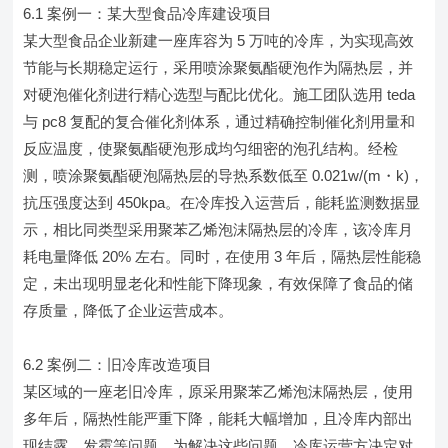
6.1 案例一：某大型食品冷库建设项目
某大型食品企业新建一座库容为 5 万吨的冷库，为实现高效
节能与长期稳定运行，采用喷涂聚氨酯硬泡作为隔热层，并
对硬泡催化剂进行精心选型与配比优化。施工团队选用 teda
与 pc8 复配的复合催化剂体系，通过精确控制催化剂用量和
反应温度，使聚氨酯硬泡形成均匀细密的泡孔结构。经检
测，喷涂聚氨酯硬泡隔热层的导热系数低至 0.021w/(m・k)，
抗压强度达到 450kpa。在冷库投入运营后，能耗监测数据显
示，相比同类型采用聚苯乙烯泡沫隔热层的冷库，该冷库月
耗电量降低 20% 左右。同时，在使用 3 年后，隔热层性能稳
定，未出现明显老化和性能下降现象，有效保障了食品的储
存质量，降低了企业运营成本。
6.2 案例二：旧冷库改造项目
某区域的一座老旧冷库，原采用聚苯乙烯泡沫隔热层，使用
多年后，隔热性能严重下降，能耗大幅增加，且冷库内部出
现结露、发霉等问题。为解决这些问题，冷库运营方决定对