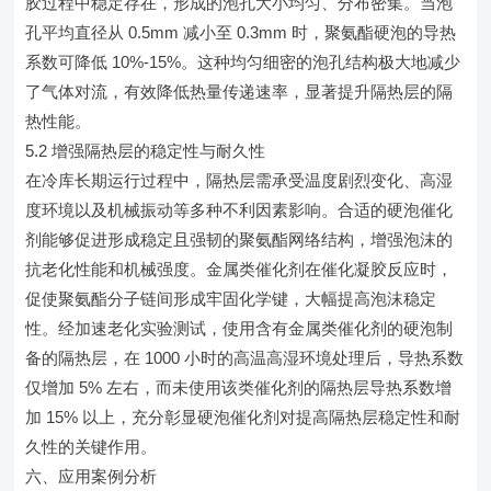
胶过程中稳定存在，形成的泡孔大小均匀、分布密集。当泡
孔平均直径从 0.5mm 减小至 0.3mm 时，聚氨酯硬泡的导热
系数可降低 10%-15%。这种均匀细密的泡孔结构极大地减少
了气体对流，有效降低热量传递速率，显著提升隔热层的隔
热性能。
5.2 增强隔热层的稳定性与耐久性
在冷库长期运行过程中，隔热层需承受温度剧烈变化、高湿
度环境以及机械振动等多种不利因素影响。合适的硬泡催化
剂能够促进形成稳定且强韧的聚氨酯网络结构，增强泡沫的
抗老化性能和机械强度。金属类催化剂在催化凝胶反应时，
促使聚氨酯分子链间形成牢固化学键，大幅提高泡沫稳定
性。经加速老化实验测试，使用含有金属类催化剂的硬泡制
备的隔热层，在 1000 小时的高温高湿环境处理后，导热系数
仅增加 5% 左右，而未使用该类催化剂的隔热层导热系数增
加 15% 以上，充分彰显硬泡催化剂对提高隔热层稳定性和耐
久性的关键作用。
六、应用案例分析