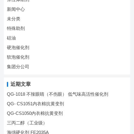
新闻中心
未分类
特殊助剂
硅油
硬泡催化剂
软泡催化剂
集团分公司
近期文章
QG-1018 不辣眼睛（不伤眼） 低气味高活性催化剂
QG- CS1051内衣棉抗黄变剂
QG-CS1050内衣棉抗黄变剂
三丙二醇（工业级）
海绵硬化剂 FE2035A