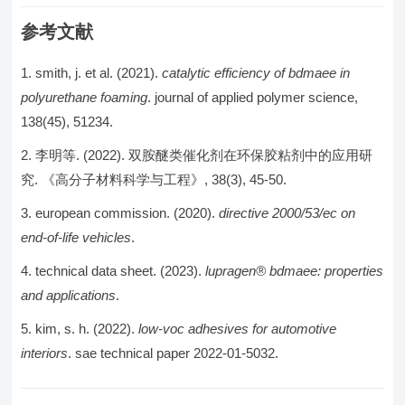
参考文献
smith, j. et al. (2021).
catalytic efficiency of bdmaee in
polyurethane foaming
. journal of applied polymer science,
138(45), 51234.
李明等. (2022). 双胺醚类催化剂在环保胶粘剂中的应用研
究. 《高分子材料科学与工程》, 38(3), 45-50.
european commission. (2020).
directive 2000/53/ec on
end-of-life vehicles
.
technical data sheet. (2023).
lupragen® bdmaee: properties
and applications
.
kim, s. h. (2022).
low-voc adhesives for automotive
interiors
. sae technical paper 2022-01-5032.