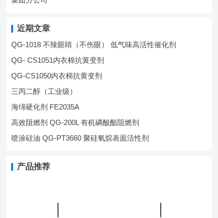
近期文章
QG-1018 不辣眼睛（不伤眼） 低气味高活性催化剂
QG- CS1051内衣棉抗黄变剂
QG-CS1050内衣棉抗黄变剂
三丙二醇（工业级）
海绵硬化剂 FE2035A
高效阻燃剂 QG-200L 有机磷酸酯阻燃剂
喷涂硅油 QG-PT3660 聚硅氧烷表面活性剂
产品推荐