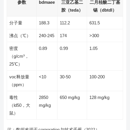
参数
bdmaee
三亚乙基二
二月桂酸二丁基
胺（teda）
锡（dbtdl）
分子量
188.3
112.2
631.5
沸点（℃）
240-245
174
>300
密度
0.89
0.99
1.05
（g/cm³，
25℃）
voc释放量
<10
30-50
100-200
（ppm）
毒性
2850
650 mg/kg
128 mg/kg
（ld50，大
mg/kg
鼠）
注：数据来源于 corporation与技术手册（2022）。