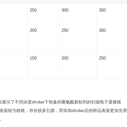
250
300
350
200
250
300
150
200
250
1展示了不同浓度dmdae下制备的聚氨酯胶粘剂的扫描电子显微镜
品表面较为粗糙，存在较多孔隙，而添加dmdae后的样品表面更加光
。