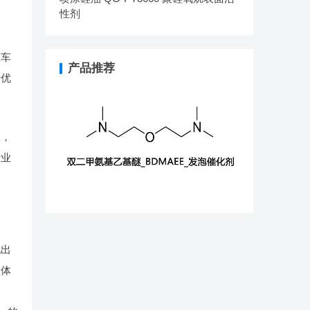
性剂
为
在车
产品推荐
于优
数，
行业
现出
人体