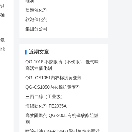
硅油
通过
硬泡催化剂
，确
软泡催化剂
集团分公司
聚氨
还能
近期文章
QG-1018 不辣眼睛（不伤眼） 低气味
高活性催化剂
QG- CS1051内衣棉抗黄变剂
QG-CS1050内衣棉抗黄变剂
三丙二醇（工业级）
海绵硬化剂 FE2035A
高效阻燃剂 QG-200L 有机磷酸酯阻燃
剂
喷涂硅油 QG-PT3660 聚硅氧烷表面活