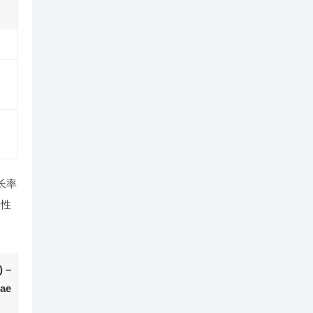
长率
韧性
 –
ae