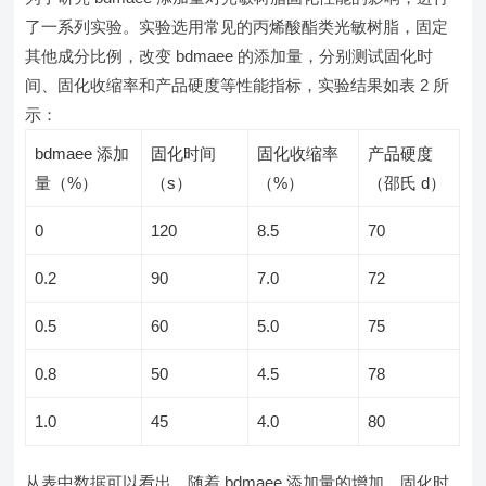
了一系列实验。实验选用常见的丙烯酸酯类光敏树脂，固定
其他成分比例，改变 bdmaee 的添加量，分别测试固化时
间、固化收缩率和产品硬度等性能指标，实验结果如表 2 所
示：
bdmaee 添加
固化时间
固化收缩率
产品硬度
量（%）
（s）
（%）
（邵氏 d）
0
120
8.5
70
0.2
90
7.0
72
0.5
60
5.0
75
0.8
50
4.5
78
1.0
45
4.0
80
从表中数据可以看出，随着 bdmaee 添加量的增加，固化时