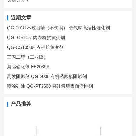
近期文章
QG-1018 不辣眼睛（不伤眼） 低气味高活性催化剂
QG- CS1051内衣棉抗黄变剂
QG-CS1050内衣棉抗黄变剂
三丙二醇（工业级）
海绵硬化剂 FE2035A
高效阻燃剂 QG-200L 有机磷酸酯阻燃剂
喷涂硅油 QG-PT3660 聚硅氧烷表面活性剂
产品推荐