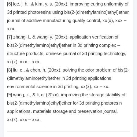
[6] lee, j. h., & kim, y. s. (20xx). improving curing uniformity of
3d printed photoresins using bis(2-(dimethylamino)ethyl)ether.
journal of additive manufacturing quality control, xx(x), xxx –
xxx.
[7] zhang, l., & wang, y. (20xx). application verification of
bis(2-(dimethylamino)ethyl)ether in 3d printing complex –
structure products. chinese journal of 3d printing technology,
xx(x), xxx – xxx.
[8] liu, c., & chen, h. (20xx). solving the odor problem of bis(2-
(dimethylamino)ethyl)ether in 3d printing applications.
environmental science in 3d printing, xx(x), xx – xx.
[9] wang, z., & li, q. (20xx). improving the storage stability of
bis(2-(dimethylamino)ethyl)ether for 3d printing photoresin
applications. materials storage and preservation journal,
xx(x), xxx – xxx.