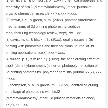
[1] smith, j. a., & johnson, l. b. (20xx). chemical properties and
reactivity of bis(2-(dimethylamino)ethyl)ether. journal of
organic chemistry research, xx(x), xxx – xxx.
[2] brown, r. e., & green, s. m. (20xx). photopolymerization
mechanisms of 3d printing photoresins. additive
manufacturing technology review, xx(x), xx – xx.
[3] davis, m. k., & black, t. h. (20xx). quality issues in 3d
printing with photoresins and their solutions. journal of 3d
printing applications, xx(x), xxx – xxx.
[4] wilson, p. f., & miller, r. j. (20xx). the accelerating effect of
bis(2-(dimethylamino)ethyl)ether on photopolymerization of
3d printing photoresins. polymer chemistry journal, xx(x), xxx
– xxx.
[5] thompson, s. a., & garcia, m. l. (20xx). controlling curing
shrinkage of photoresins with bis(2-
(dimethylamino)ethyl)ether. 3d printing materials science,
xx(x), xx – xx.