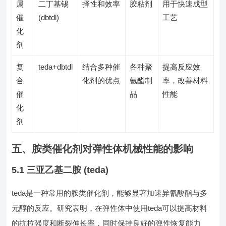
属
二丁基锡
择性和效率
胶粘剂
用于快速成型
催
(dbtdl)
工艺
化
剂
复
teda+dbtdl
结合多种催
各种聚
提高反应效
合
化剂的优点
氨酯制
率，改善材料
催
品
性能
化
剂
五、胺类催化剂对弹性体机械性能的影响
5.1 三亚乙基二胺 (teda)
teda是一种常用的胺类催化剂，能够显著加速异氰酸酯与多
元醇的反应。研究表明，在弹性体中使用teda可以提高材料
的抗拉强度和断裂伸长率，同时保持良好的弹性恢复能力