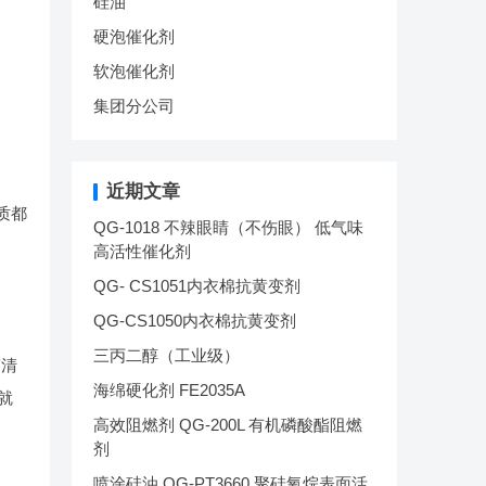
硅油
硬泡催化剂
软泡催化剂
集团分公司
近期文章
质都
QG-1018 不辣眼睛（不伤眼） 低气味
高活性催化剂
QG- CS1051内衣棉抗黄变剂
QG-CS1050内衣棉抗黄变剂
三丙二醇（工业级）
搞清
海绵硬化剂 FE2035A
就
高效阻燃剂 QG-200L 有机磷酸酯阻燃
）
剂
喷涂硅油 QG-PT3660 聚硅氧烷表面活