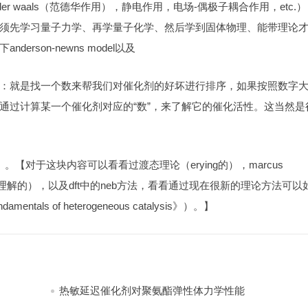
er waals（范德华作用），静电作用，电场-偶极子耦合作用，etc.）
须先学习量子力学、再学量子化学、然后学到固体物理、能带理论
son-newns model以及
容易理解：就是找一个数来帮我们对催化剂的好坏进行排序，如果按照数字
通过计算某一个催化剂对应的“数”，来了解它的催化活性。这当然是
对于这块内容可以看看过渡态理论（erying的），marcus
好理解的），以及dft中的neb方法，看看通过现在很新的理论方法可以
 of heterogeneous catalysis》）。】
热敏延迟催化剂对聚氨酯弹性体力学性能