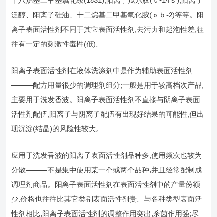
十八烷基三甲基氯化铵(1831),阳离子瓜尔胶(ｃ-14ｓ),阳离子
泛醇、阳离子硅油、十二烷基二甲基氧化胺(ｏｂ-2)等等。阳
离子表面活性剂不同于其它表面活性剂,去污力和起泡性差,往
往有一定的刺激性毒性(低)。
阳离子表面活性剂在液体洗涤剂中是作为辅助表面活性剂
———配方用量很少的调理剂组分;一般是用于较高档次产品,
主要用于洗发香波。阳离子表面活性剂不直接与阴离子表面
活性剂配伍,阳离子与阴离子配伍有出现好结果的可能性,但出
现沉淀(结晶)的风险性较大。
应用于洗发香波的阳离子表面活性剂品种多,使用频次也较为
分散———不是集中使用某一个或两个品种,并且经常配制成
调理剂商品。阳离子表面活性剂在表面活性剂中的产量份额
少,价格也往往比其它类别表面活性剂贵。与各种类型表面活
性剂相比,阳离子表面活性剂的调整作用突出,杀菌作用强;尽