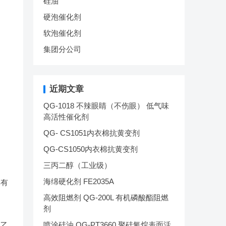
硅油
硬泡催化剂
软泡催化剂
集团分公司
近期文章
QG-1018 不辣眼睛（不伤眼） 低气味
高活性催化剂
QG- CS1051内衣棉抗黄变剂
QG-CS1050内衣棉抗黄变剂
三丙二醇（工业级）
海绵硬化剂 FE2035A
其有
高效阻燃剂 QG-200L 有机磷酸酯阻燃
剂
喷涂硅油 QG-PT3660 聚硅氧烷表面活
酸乙