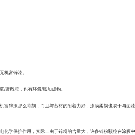
无机富锌漆。
氧/聚酰胺，也有环氧/胺加成物。
机富锌漆那么苛刻，而且与基材的附着力好，漆膜柔韧也易于与面
电化学保护作用，实际上由于锌粉的含量大，许多锌粉颗粒在涂膜