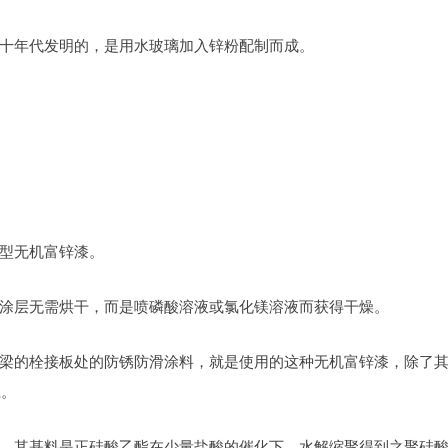
ale 在三十年代发明的，是用水玻璃加入锌粉配制而成。
型无机富锌漆。
涂层无需烘干，而是喷磷酸溶液或氯化镁溶液而获得干燥。
梁的栓接板处的防锈防滑涂料，就是使用的这种无机富锌漆，除了
上。
。其基料是正硅酸乙酯在少量盐酸的催化下，水解缩聚得到之聚硅