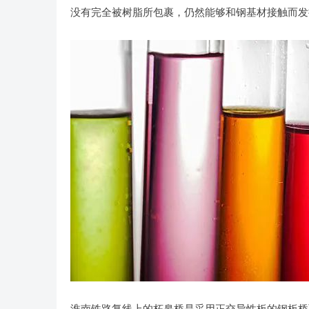
没有完全被树脂所包裹，仍然能够和钢基材接触而发
淮南铁路复线上的柘皋桥是采用正交异性板的钢板桥