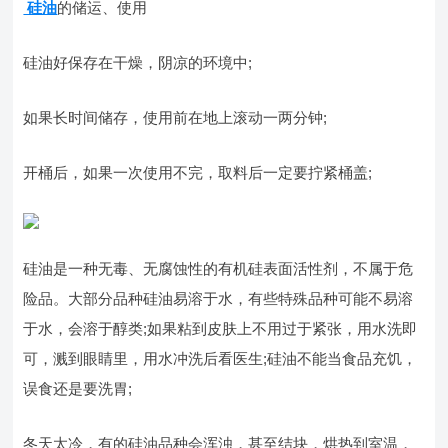
硅油
的储运、使用
硅油好保存在干燥，阴凉的环境中;
如果长时间储存，使用前在地上滚动一两分钟;
开桶后，如果一次使用不完，取料后一定要拧紧桶盖;
硅油是一种无毒、无腐蚀性的有机硅表面活性剂，不属于危
险品。大部分品种硅油易溶于水，有些特殊品种可能不易溶
于水，会溶于醇类;如果粘到皮肤上不用过于紧张，用水洗即
可，溅到眼睛里，用水冲洗后看医生;硅油不能当食品充饥，
误食还是要洗胃;
冬天太冷，有的硅油品种会浑浊，甚至结块，烘热到室温，