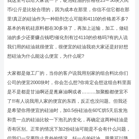
我这里可以给大家说一下，硬泡硅油的价格在25～50块人民
币/公斤是比较合理的，因为成本在那里，你信不信它都在那
里!真正的硅油作为一种助剂怎么可能和4110的价格差不多?
基本的有机硅原料都在30多块了，再加上运输，加工，做硅
油的多少还要赚点钱吧!催化剂有过4110的价格吗?有的人说
我们用的硅油就很便宜，很便宜的硅油我劝大家还是好好想
想硅油为什么能这么便宜，为什么呢?
大家都是做工厂的，当你的客户说我用别家的组合料比你们
公司的便宜2000块时，你会怎么想?你肯定会想这组合料里面
是不是都是甘油啊还是蓖麻油啊或者………加聚酯都便宜不
了!!!有人说我用人家的便宜的东西，反正也没问题。但我还
是希望你用便宜的硅油时，加0.5份硅油在60℃烘5天后发泡
和贵一点的硅油比较一下泡孔的变化，再确定这两种硅油是
否有区别。正常的情况下加2份硅油可能是不会有什么问题，
但我们一定要防止意外的情况。好一点的硅油，用量可以降