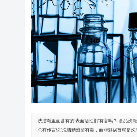
洗洁精里面含有的‘表面活性剂’有害吗？ 食品
总有传言说“洗洁精残留有毒，而罪魁祸首就是洗洁精