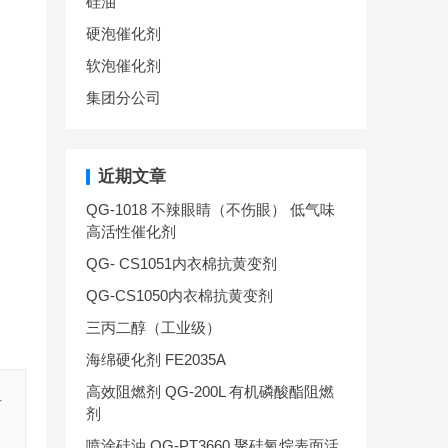
硅油
硬泡催化剂
软泡催化剂
集团分公司
近期文章
QG-1018 不辣眼睛（不伤眼） 低气味
高活性催化剂
QG- CS1051内衣棉抗黄变剂
QG-CS1050内衣棉抗黄变剂
三丙二醇（工业级）
海绵硬化剂 FE2035A
高效阻燃剂 QG-200L 有机磷酸酯阻燃
但
剂
喷涂硅油 QG-PT3660 聚硅氧烷表面活