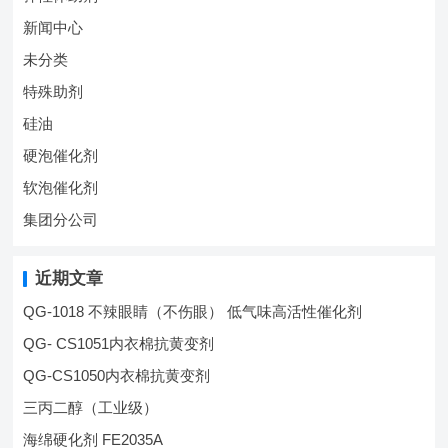
新闻中心
未分类
特殊助剂
硅油
硬泡催化剂
软泡催化剂
集团分公司
近期文章
QG-1018 不辣眼睛（不伤眼） 低气味高活性催化剂
QG- CS1051内衣棉抗黄变剂
QG-CS1050内衣棉抗黄变剂
三丙二醇（工业级）
海绵硬化剂 FE2035A