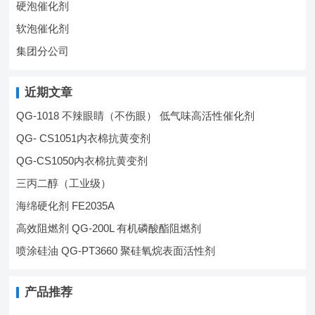
硬泡催化剂
软泡催化剂
集团分公司
近期文章
QG-1018 不辣眼睛（不伤眼） 低气味高活性催化剂
QG- CS1051内衣棉抗黄变剂
QG-CS1050内衣棉抗黄变剂
三丙二醇（工业级）
海绵硬化剂 FE2035A
高效阻燃剂 QG-200L 有机磷酸酯阻燃剂
喷涂硅油 QG-PT3660 聚硅氧烷表面活性剂
产品推荐