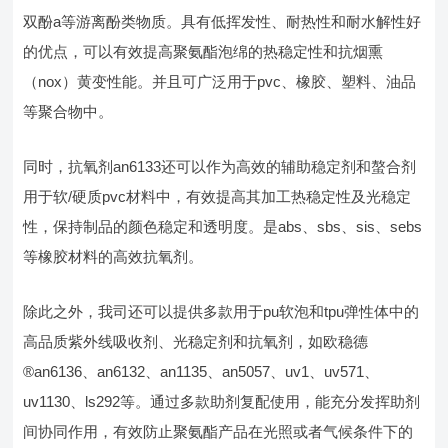
双酚a等游离酚类物质。具有低挥发性、耐热性和耐水解性好
的优点，可以有效提高聚氨酯泡绵的热稳定性和抗烟熏
（nox）黄变性能。并且可广泛用于pvc、橡胶、塑料、油品
等聚合物中。
同时，抗氧剂an6133还可以作为高效的辅助稳定剂和螯合剂
用于软/硬质pvc材料中，有效提高其加工热稳定性及光稳定
性，保持制品的颜色稳定和透明度。是abs、sbs、sis、sebs
等橡胶材料的高效抗氧剂。
除此之外，我司还可以提供多款用于pu软泡和tpu弹性体中的
高品质紫外线吸收剂、光稳定剂和抗氧剂，如欧稳德
®an6136、an6132、an1135、an5057、uv1、uv571、
uv1130、ls292等。通过多款助剂复配使用，能充分发挥助剂
间协同作用，有效防止聚氨酯产品在光照或者气候条件下的