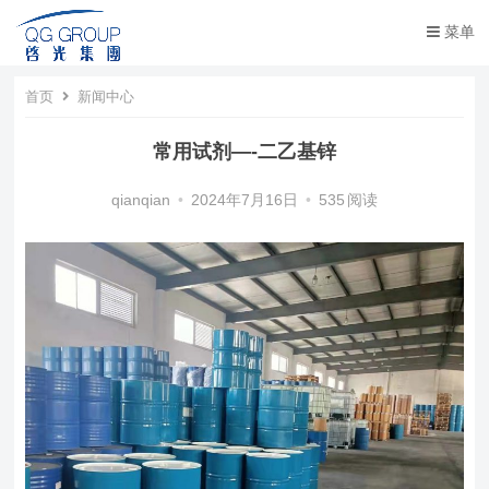
菜单
首页
新闻中心
常用试剂—-二乙基锌
qianqian
•
2024年7月16日
•
535
阅读