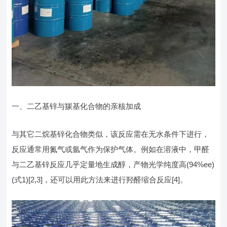
一、二乙基锌与羰基化合物的亲核加成
与其它二烷基锌化合物类似，该反应需在无水条件下进行，
反应通常用氮气或氩气作为保护气体。例如在溶液中，甲醛
与二乙基锌反应几乎定量地生成醇，产物光学纯度高(94%ee)
(式1)[2,3]，还可以用此方法来进行羟醛缩合反应[4]。