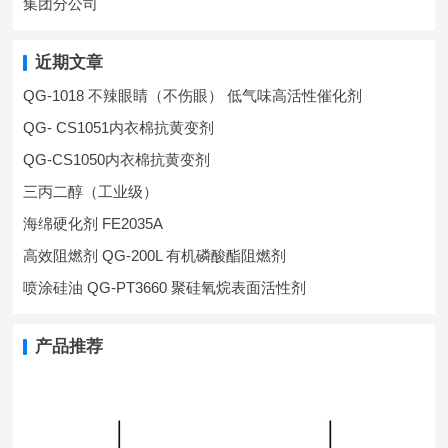
集团分公司
近期文章
QG-1018 不辣眼睛（不伤眼） 低气味高活性催化剂
QG- CS1051内衣棉抗黄变剂
QG-CS1050内衣棉抗黄变剂
三丙二醇（工业级）
海绵硬化剂 FE2035A
高效阻燃剂 QG-200L 有机磷酸酯阻燃剂
喷涂硅油 QG-PT3660 聚硅氧烷表面活性剂
产品推荐