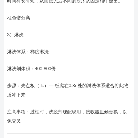
时间有长有短，从而按先后不同的次序从固定相中流出。
柱色谱分离
3）淋洗
淋洗体系：梯度淋洗
淋洗剂体积：400-800份
步骤：先点板（tlc）—-板爬在0.3rf处的淋洗体系适合将此物
质冲下来
注意事项：过柱时，洗脱剂现配现用，接收器皿勤更换，以
免交叉