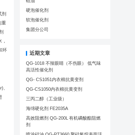
硅油
硬泡催化剂
试剂
软泡催化剂
的重
集团分公司
剂
无水，
基和环
近期文章
QG-1018 不辣眼睛（不伤眼） 低气味
高活性催化剂
QG- CS1051内衣棉抗黄变剂
r)、
QG-CS1050内衣棉抗黄变剂
进
三丙二醇（工业级）
海绵硬化剂 FE2035A
高效阻燃剂 QG-200L 有机磷酸酯阻燃
剂
喷涂硅油 QG-PT3660 聚硅氧烷表面活