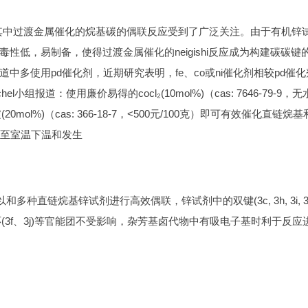
其中过渡金属催化的烷基碳的偶联反应受到了广泛关注。由于有机锌
低，易制备，使得过渡金属催化的neigishi反应成为构建碳碳键
多使用pd催化剂，近期研究表明，fe、co或ni催化剂相较pd催化
小组报道：使用廉价易得的cocl₂(10mol%)（cas: 7646-79-9，
吡啶(20mol%)（cas: 366-18-7，<500元/100克）即可有效催化直链烷
c至室温下温和发生
种直链烷基锌试剂进行高效偶联，锌试剂中的双键(3c, 3h, 3i, 3
l)、杂芳环(3f、3j)等官能团不受影响，杂芳基卤代物中有吸电子基时利于反应