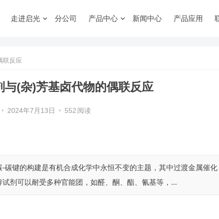
走进启光
分公司
产品中心
新闻中心
产品应用
偶联反应
剂与(杂)芳基卤代物的偶联反应
•
2024年7月13日
•
552
阅读
 碳-碳键的构建是有机合成化学中永恒不变的主题，其中过渡金属催化
试剂可以耐受多种官能团，如醛、酮、酯、氰基等，...