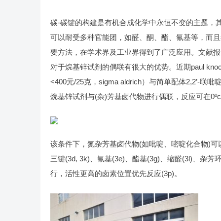
碳-碳键的构建是有机合成化学中永恒不变的主题，
可以耐受多种官能团，如醛、酮、酯、氰基等，而且毒性
要方法，在学术界及工业界得到了广泛应用。文献报道中
对于烷基锌试剂的偶联有很大的优势。近期paul knochel
<400元/25克，sigma aldrich）与简单配体2,2’-联
烷基锌试剂与(杂)芳基卤代物进行偶联，反应可在0º
该条件下，氮杂芳基卤代物(如吡啶、嘧啶化合物)可以和多
三键(3d, 3k)、氰基(3e)、酯基(3g)、缩醛(3
行，活性更高的卤素位置优先反应(3p)。