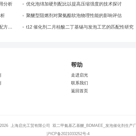
分析​
优化泡绵加硬剂配比以提高压缩强度的技术探讨
分析
聚醚型阻燃剂对聚氨酯软泡物理性能的影响评估​
配方设
t12 催化剂二月桂酸二丁基锡与发泡工艺的匹配性研究
帮助
剂
走进启光
剂
联系我们
返回首页
 2026 上海启光工贸有限公司 双二甲氨基乙基醚_BDMAEE_发泡催化剂生产
沪ICP备2021033252号-4