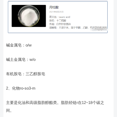
碱金属皂：o/w
碱土金属皂：w/o
有机胺皂：三乙醇胺皂
2、化物ro-so3-m
主要是化油和高级脂肪醇酯类。脂肪烃链r在12~18个碳之
间。