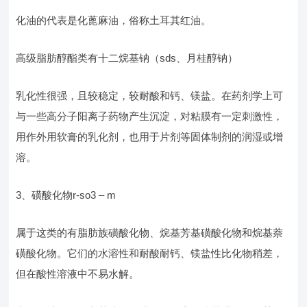
化油的代表是化蓖麻油，俗称土耳其红油。
高级脂肪醇酯类有十二烷基钠（sds、月桂醇钠）
乳化性很强，且较稳定，较耐酸和钙、镁盐。在药剂学上可
与一些高分子阳离子药物产生沉淀，对粘膜有一定刺激性，
用作外用软膏的乳化剂，也用于片剂等固体制剂的润湿或增
溶。
3、磺酸化物r-so3 – m
属于这类的有脂肪族磺酸化物、烷基芳基磺酸化物和烷基萘
磺酸化物。它们的水溶性和耐酸耐钙、镁盐性比化物稍差，
但在酸性溶液中不易水解。