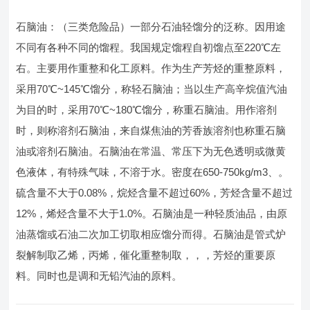
石脑油：（三类危险品）一部分石油轻馏分的泛称。因用途
不同有各种不同的馏程。我国规定馏程自初馏点至220℃左
右。主要用作重整和化工原料。作为生产芳烃的重整原料，
采用70℃~145℃馏分，称轻石脑油；当以生产高辛烷值汽油
为目的时，采用70℃~180℃馏分，称重石脑油。用作溶剂
时，则称溶剂石脑油，来自煤焦油的芳香族溶剂也称重石脑
油或溶剂石脑油。石脑油在常温、常压下为无色透明或微黄
色液体，有特殊气味，不溶于水。密度在650-750kg/m3、。
硫含量不大于0.08%，烷烃含量不超过60%，芳烃含量不超过
12%，烯烃含量不大于1.0%。石脑油是一种轻质油品，由原
油蒸馏或石油二次加工切取相应馏分而得。石脑油是管式炉
裂解制取乙烯，丙烯，催化重整制取，，，芳烃的重要原
料。同时也是调和无铅汽油的原料。