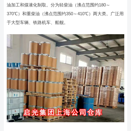
油加工和煤液化制取。分为轻柴油（沸点范围约180～
370℃）和重柴油（沸点范围约350～410℃）两大类。广泛用
于大型车辆、铁路机车、船舰。