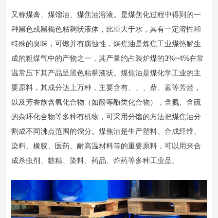
又称煤膏、煤馏油、煤焦油溶液。是煤焦化过程中得到的一
种黑色或黑褐色粘稠状液体，比重大于水，具有一定溶性和
特殊的臭味，可燃并有腐蚀性，煤焦油是炼焦工业煤热解生
成的粗煤气中的产物之一，其产量约占装炉煤的3%~4%在常
温常压下其产品呈黑色粘稠液状。煤焦油是煤化学工业的主
要原料，其成分达上万种，主要含有、、、萘、蒽等芳烃，
以及芳香族含氧化合物（如酚等酚类化合物），含氮、含硫
的杂环化合物等多种有机物，可采用分馏的方法把煤焦油分
割成不同沸点范围的馏分。煤焦油是生产塑料、合成纤维、
染料、橡胶、医药、耐高温材料等的重要原料，可以用来合
成杀虫剂、糖精、染料、药品、炸药等多种工业品。